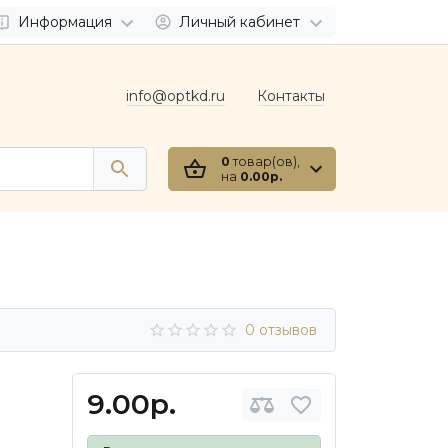
Информация
Личный кабинет
info@optkd.ru
Контакты
0
товар(ов),
на
0.00р.
0 отзывов
9.00р.