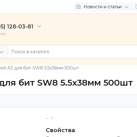
Новости и статьи
5) 128-03-81
онок
ной А2 для бит SW8 5.5х38мм 500шт
для бит SW8 5.5х38мм 500шт
...
→
Свойства