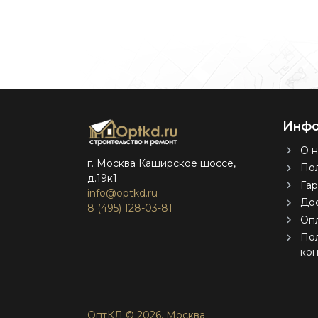
Инфо
О н
г. Москва Каширское шоссе,
Пол
д.19к1
Гар
info@optkd.ru
Дос
8 (495) 128-03-81
Оп
По
ко
ОптКД © 2026.
Москва