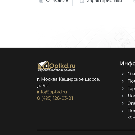
Описание
Характеристики
Инфо
О н
г. Москва Каширское шоссе,
Пол
д.19к1
Гар
info@optkd.ru
Дос
8 (495) 128-03-81
Оп
По
ко