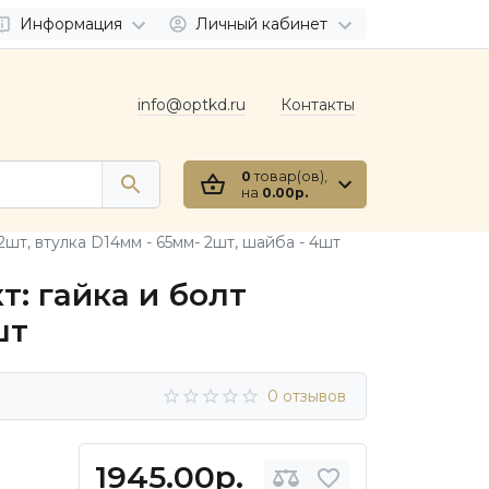
Информация
Личный кабинет
info@optkd.ru
Контакты
0
товар(ов),
на
0.00р.
шт, втулка D14мм - 65мм- 2шт, шайба - 4шт
: гайка и болт
шт
0 отзывов
1945.00р.