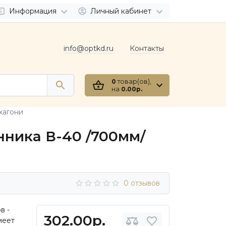
Информация
Личный кабинет
info@optkd.ru
Контакты
0
товар(ов),
на
0.00р.
хагони
нника В-40 /700мм/
0 отзывов
в -
302.00р.
меет