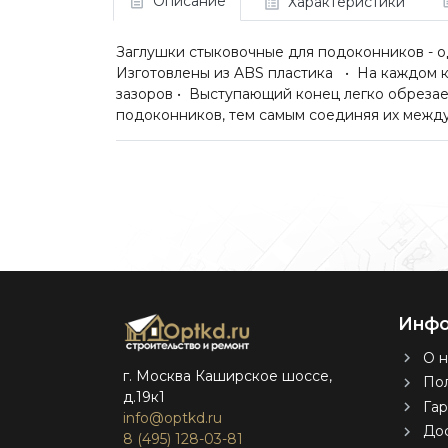
Описание
Характеристики
Заглушки стыковочные для подоконников - о
Изготовлены из ABS пластика • На каждом к
зазоров • Выступающий конец легко обрез
подоконников, тем самым соединяя их межд
Инфо
О н
г. Москва Каширское шоссе,
Пол
д.19к1
Гар
info@optkd.ru
Дос
8 (495) 128-03-81