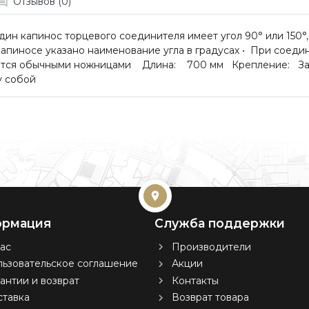
Отзывов (0)
дин капинос торцевого соединителя имеет угол 90° или 150°
апиносе указано наименование угла в градусах • При соеди
ается обычными ножницами Длина: 700 мм Крепление: Защ
у собой
рмация
Служба поддержки
ас
Производители
ьзовательское соглашение
Акции
антии и возврат
Контакты
тавка
Возврат товара