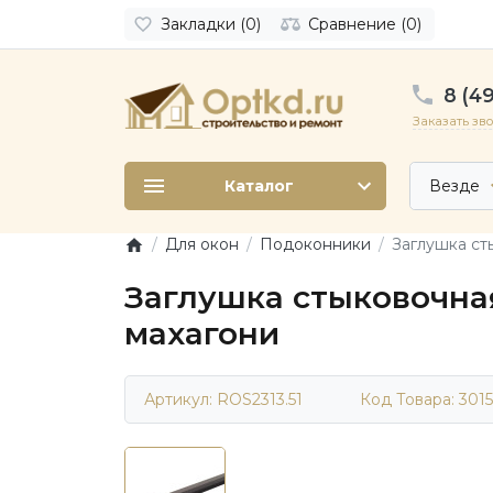
Закладки (0)
Сравнение (0)
8 (49
Заказать зв
Каталог
Везде
Для окон
Подоконники
Заглушка ст
Заглушка стыковочная
махагони
Артикул: ROS2313.51
Код Товара:
3015