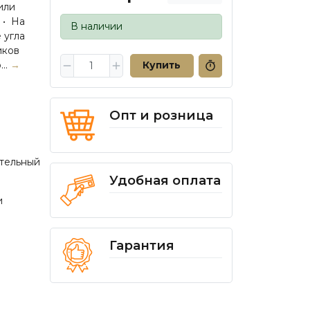
 или
 • На
В наличии
 угла
иков
..
→
Купить
Опт и розница
тельный
Удобная оплата
и
Гарантия