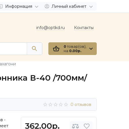
Информация
Личный кабинет
info@optkd.ru
Контакты
0
товар(ов),
на
0.00р.
ахагони
онника В-40 /700мм/
0 отзывов
в -
362.00р.
меет