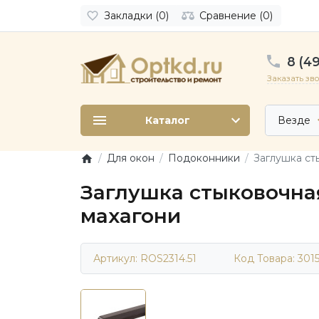
Закладки (0)
Сравнение (0)
8 (49
Заказать зв
Каталог
Везде
Для окон
Подоконники
Заглушка ст
Заглушка стыковочная
махагони
Артикул: ROS2314.51
Код Товара:
301