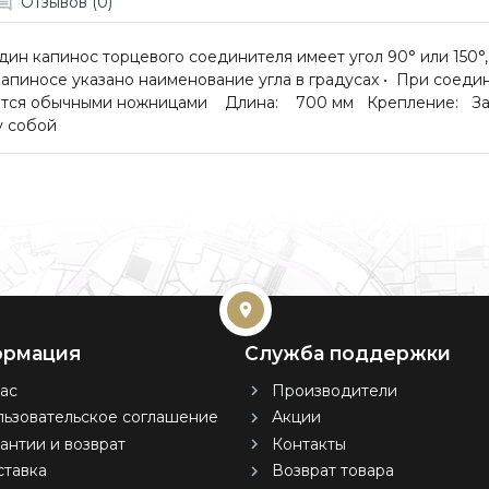
Отзывов (0)
дин капинос торцевого соединителя имеет угол 90° или 150°
апиносе указано наименование угла в градусах • При соеди
ается обычными ножницами Длина: 700 мм Крепление: Защ
у собой
рмация
Служба поддержки
ас
Производители
ьзовательское соглашение
Акции
антии и возврат
Контакты
тавка
Возврат товара