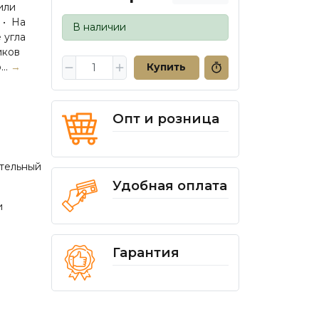
 или
 • На
В наличии
 угла
иков
..
→
Купить
Опт и розница
тельный
Удобная оплата
и
Гарантия