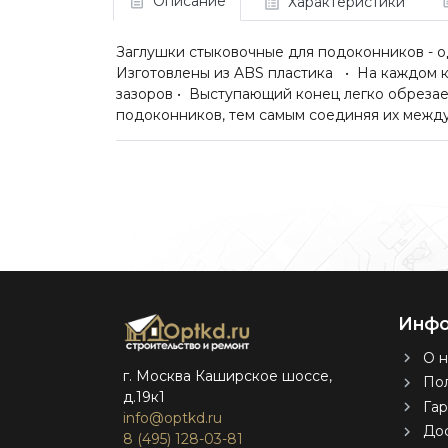
Описание
Характеристики
Заглушки стыковочные для подоконников - о
Изготовлены из ABS пластика • На каждом к
зазоров • Выступающий конец легко обрез
подоконников, тем самым соединяя их межд
Инфо
О н
г. Москва Каширское шоссе,
Пол
д.19к1
Гар
info@optkd.ru
Дос
8 (495) 128-03-81