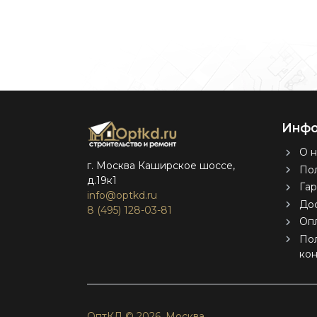
Инфо
О н
г. Москва Каширское шоссе,
Пол
д.19к1
Гар
info@optkd.ru
Дос
8 (495) 128-03-81
Оп
По
ко
ОптКД © 2026.
Москва