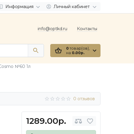
Информация
Личный кабинет
info@optkd.ru
Контакты
0
товар(ов),
на
0.00р.
 Cosmo №60 1л
0 отзывов
1289.00р.