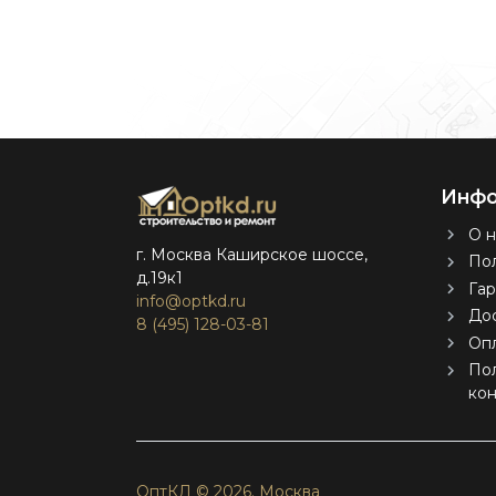
Инфо
О н
г. Москва Каширское шоссе,
Пол
д.19к1
Гар
info@optkd.ru
Дос
8 (495) 128-03-81
Оп
По
ко
ОптКД © 2026.
Москва