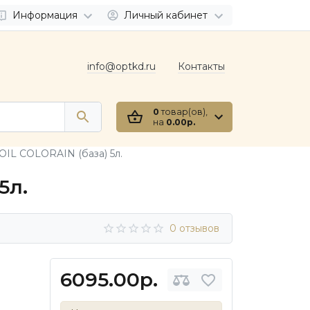
Информация
Личный кабинет
info@optkd.ru
Контакты
0
товар(ов),
на
0.00р.
OIL COLORAIN (база) 5л.
5л.
0 отзывов
6095.00р.