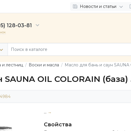
Новости и статьи
5) 128-03-81
онок
а и лестниц
Воски и масла
Масло для бань и саун SAUNA 
н SAUNA OIL COLORAIN (база) 
14984
...
→
Свойства