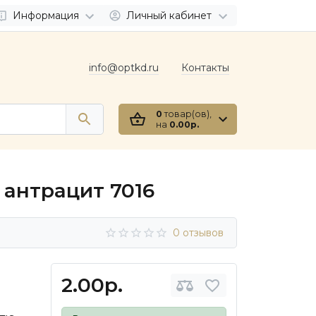
Информация
Личный кабинет
info@optkd.ru
Контакты
0
товар(ов),
на
0.00р.
 антрацит 7016
0 отзывов
2.00р.