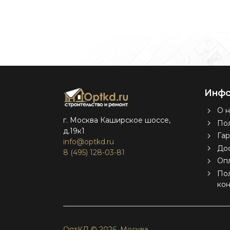
Инфо
О н
г. Москва Каширское шоссе,
Пол
д.19к1
Гар
info@optkd.ru
Дос
8 (495) 128-03-81
Оп
По
ко
ОптКД © 2026.
Москва