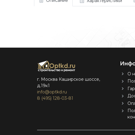
Описание
Характеристики
Инфо
О н
г. Москва Каширское шоссе,
Пол
д.19к1
Гар
info@optkd.ru
Дос
8 (495) 128-03-81
Оп
По
ко