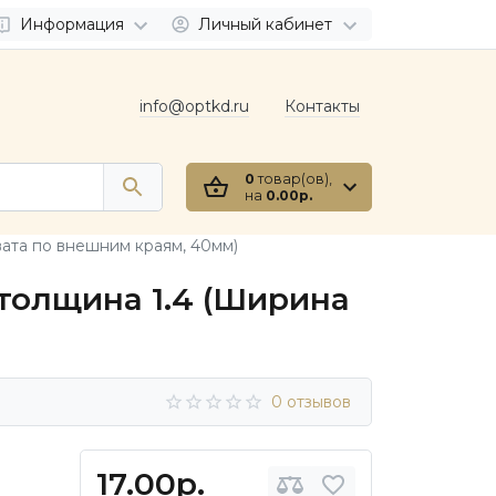
Информация
Личный кабинет
info@optkd.ru
Контакты
0
товар(ов),
на
0.00р.
вата по внешним краям, 40мм)
 толщина 1.4 (Ширина
0 отзывов
17.00р.