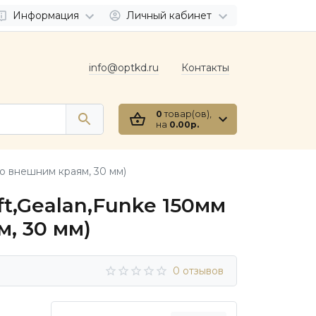
Информация
Личный кабинет
info@optkd.ru
Контакты
0
товар(ов),
на
0.00р.
по внешним краям, 30 мм)
t,Gealan,Funke 150мм
м, 30 мм)
0 отзывов