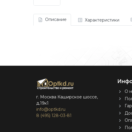
Описание
Характеристики
Инфо
О н
г. Москва Каширское шоссе,
Пол
д.19к1
Гар
info@optkd.ru
Дос
8 (495) 128-03-81
Оп
По