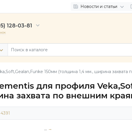
Новости и статьи
5) 128-03-81
онок
a,Soft,Gealan,Funke 150мм (толщина 1,4 мм., ширина захвата 
ementis для профиля Veka,Sof
рина захвата по внешним края
14391
...
→