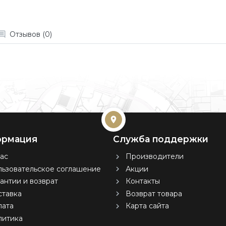
Отзывов (0)
рмация
Служба поддержки
ас
Производители
ьзовательское соглашение
Акции
антии и возврат
Контакты
тавка
Возврат товара
лата
Карта сайта
литика