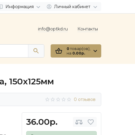
Информация
Личный кабинет
info@optkd.ru
Контакты
0
товар(ов),
на
0.00р.
, 150х125мм
0 отзывов
36.00р.