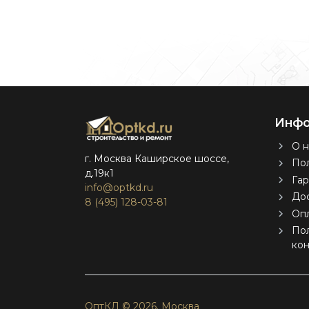
Инфо
О н
г. Москва Каширское шоссе,
Пол
д.19к1
Гар
info@optkd.ru
Дос
8 (495) 128-03-81
Оп
По
ко
ОптКД © 2026.
Москва