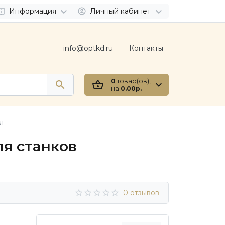
Информация
Личный кабинет
info@optkd.ru
Контакты
0
товар(ов),
на
0.00р.
л
я станков
0 отзывов