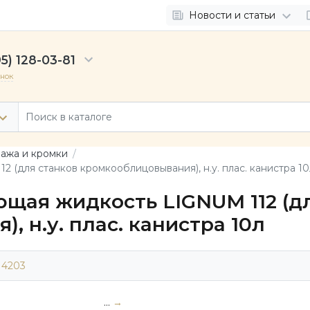
Новости и статьи
5) 128-03-81
онок
нажа и кромки
 (для станков кромкооблицовывания), н.у. плас. канистра 10
щая жидкость LIGNUM 112 (дл
 н.у. плас. канистра 10л
14203
...
→