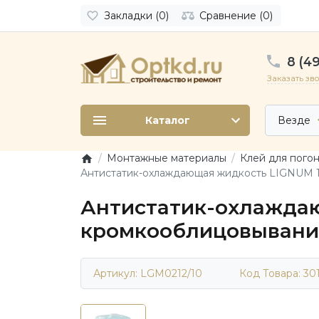
Закладки (0)
Сравнение (0)
8 (49
Заказать зв
Каталог
Везде
Монтажные материалы
Клей для пого
Антистатик-охлаждающая жидкость LIGNUM 112
Антистатик-охлаждаю
кромкооблицовывания),
Артикул: LGM0212/10
Код Товара:
30