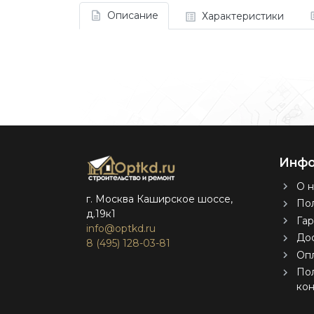
Описание
Характеристики
Инфо
О н
г. Москва Каширское шоссе,
Пол
д.19к1
Гар
info@optkd.ru
Дос
8 (495) 128-03-81
Оп
По
ко