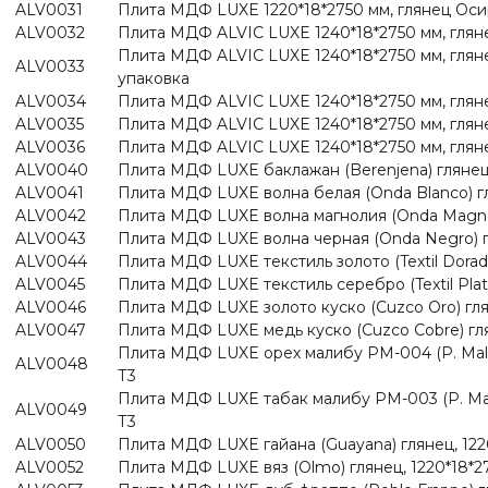
ALV0031
Плита МДФ LUXE 1220*18*2750 мм, глянец Осири
ALV0032
Плита МДФ ALVIC LUXE 1240*18*2750 мм, гляне
Плита МДФ ALVIC LUXE 1240*18*2750 мм, гляне
ALV0033
упаковка
ALV0034
Плита МДФ ALVIC LUXE 1240*18*2750 мм, глян
ALV0035
Плита МДФ ALVIC LUXE 1240*18*2750 мм, гляне
ALV0036
Плита МДФ ALVIC LUXE 1240*18*2750 мм, гляне
ALV0040
Плита МДФ LUXE баклажан (Berenjena) глянец,
ALV0041
Плита МДФ LUXE волна белая (Onda Blanco) гл
ALV0042
Плита МДФ LUXE волна магнолия (Onda Magnoli
ALV0043
Плита МДФ LUXE волна черная (Onda Negro) гл
ALV0044
Плита МДФ LUXE текстиль золото (Textil Dorado
ALV0045
Плита МДФ LUXE текстиль серебро (Textil Plata
ALV0046
Плита МДФ LUXE золото куско (Cuzco Oro) глян
ALV0047
Плита МДФ LUXE медь куско (Cuzco Cobre) гля
Плита МДФ LUXE орех малибу PM-004 (P. Malibu
ALV0048
Т3
Плита МДФ LUXE табак малибу PM-003 (P. Malib
ALV0049
Т3
ALV0050
Плита МДФ LUXE гайана (Guayana) глянец, 122
ALV0052
Плита МДФ LUXE вяз (Olmo) глянец, 1220*18*2