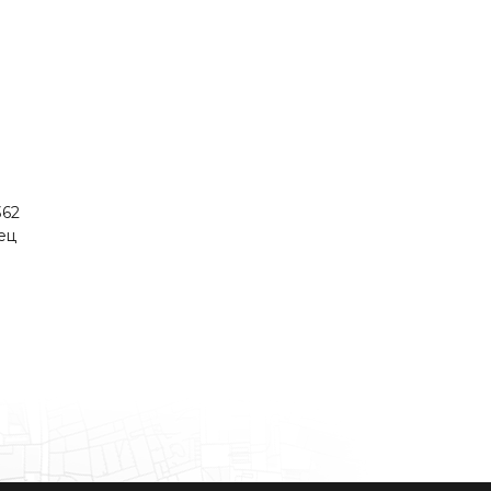
362
ец