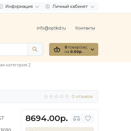
Информация
Личный кабинет
info@optkd.ru
Контакты
0
товар(ов),
на
0.00р.
я категория 2
0 отзывов
8694.00р.
GT
 3030