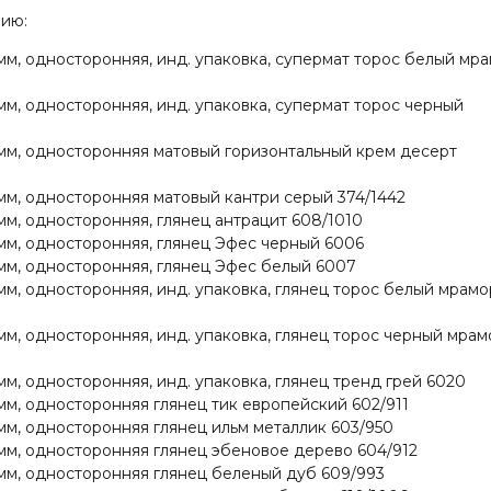
рию:
м, односторонняя, инд. упаковка, супермат торос белый мр
м, односторонняя, инд. упаковка, супермат торос черный
мм, односторонняя матовый горизонтальный крем десерт
м, односторонняя матовый кантри серый 374/1442
м, односторонняя, глянец антрацит 608/1010
м, односторонняя, глянец Эфес черный 6006
м, односторонняя, глянец Эфес белый 6007
м, односторонняя, инд. упаковка, глянец торос белый мрамо
м, односторонняя, инд. упаковка, глянец торос черный мрам
м, односторонняя, инд. упаковка, глянец тренд грей 6020
м, односторонняя глянец тик европейский 602/911
м, односторонняя глянец ильм металлик 603/950
м, односторонняя глянец эбеновое дерево 604/912
мм, односторонняя глянец беленый дуб 609/993