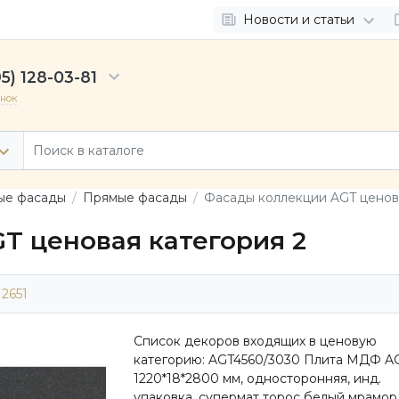
Новости и статьи
5) 128-03-81
онок
ые фасады
Прямые фасады
Фасады коллекции AGT ценова
T ценовая категория 2
12651
Список декоров входящих в ценовую
категорию: AGT4560/3030 Плита МДФ A
1220*18*2800 мм, односторонняя, инд.
упаковка, супермат торос белый мрамор