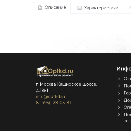
Описание
Характеристики
Инфо
О н
г. Москва Каширское шоссе,
Пол
д.19к1
Гар
info@optkd.ru
Дос
8 (495) 128-03-81
Оп
По
ко