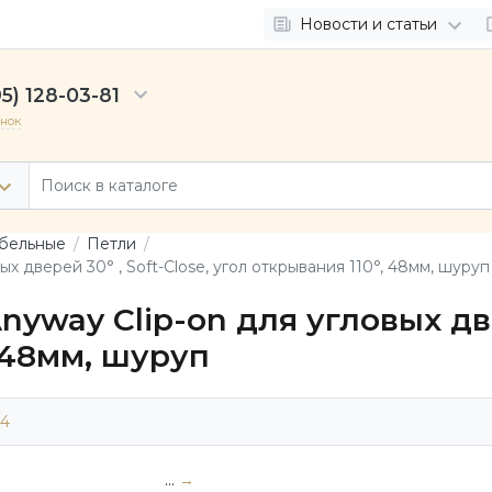
Новости и статьи
5) 128-03-81
онок
бельные
Петли
ых дверей 30° , Soft-Close, угол открывания 110°, 48мм, шуруп
nyway Clip-on для угловых две
 48мм, шуруп
54
...
→