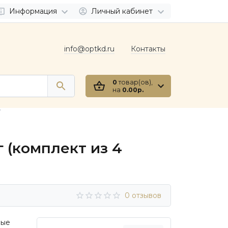
Информация
Личный кабинет
info@optkd.ru
Контакты
0
товар(ов),
на
0.00р.
 (комплект из 4
0 отзывов
ные