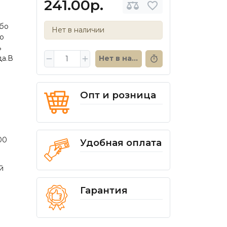
241.00р.
ибо
Нет в наличии
о
ь
да.В
Нет в наличии
Опт и розница
00
Удобная оплата
й
Гарантия