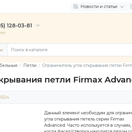
Новости и статьи
5) 128-03-81
онок
бельные
Петли
Ограничитель угла открывания петли Firm
крывания петли Firmax Advan
0504
Данный элемент необходим для ограни
угла открывания петель серии Firmax
Advanced. Часто используется в случаях,
когда фасад/створка находится рядом с