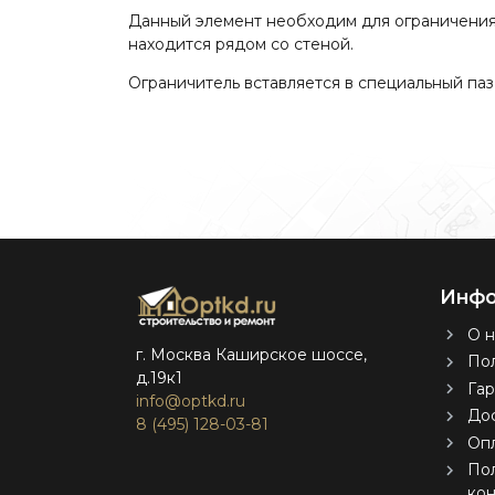
Данный элемент необходим для ограничения у
находится рядом со стеной.
Ограничитель вставляется в специальный паз
Инфо
О н
г. Москва Каширское шоссе,
Пол
д.19к1
Гар
info@optkd.ru
Дос
8 (495) 128-03-81
Оп
По
ко