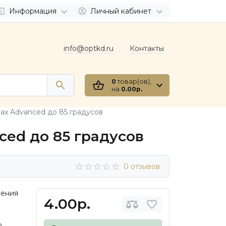
Информация
Личный кабинет
info@optkd.ru
Контакты
0
товар(ов),
на
0.00р.
ax Advanced до 85 градусов
ced до 85 градусов
0 отзывов
чения
4.00р.
о