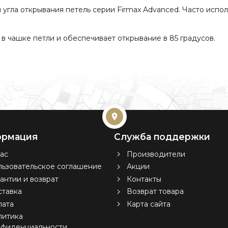
гла открывания петель серии Firmax Advanced. Часто исполь
 в чашке петли и обеспечивает открывание в 85 градусов.
рмация
Служба поддержки
ас
Производители
ьзовательское соглашение
Акции
антии и возврат
Контакты
тавка
Возврат товара
лата
Карта сайта
литика
нфиденциальности