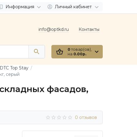
Информация
Личный кабинет
info@optkd.ru
Контакты
0
товар(ов),
на
0.00р.
DTC Top Stay
кг, серый
складных фасадов,
0 отзывов
0