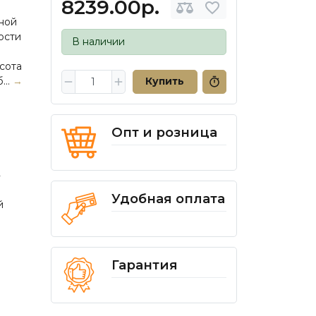
8239.00р.
ной
ости
В наличии
сота
...
→
Купить
Опт и розница
Удобная оплата
й
Гарантия