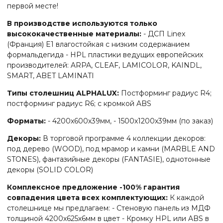
первой меcте!
В производстве используются только
высококачественные материалы:
- ДСП Linex
(Франция) E1 влагостойкая с низким содержанием
формальдегида - HPL пластики ведущих европейских
производителей: ARPA, CLEAF, LAMICOLOR, KAINDL,
SMART, ABET LAMINATI
Типы столешниц ALPHALUX:
Постформинг радиус R4;
постформинг радиус R6; с кромкой ABS
Форматы:
- 4200х600х39мм, - 1500х1200х39мм (по заказ)
Декоры:
В торговой программе 4 коллекции декоров:
под дерево (WOOD), под мрамор и камни (MARBLE AND
STONES), фантазийные декоры (FANTASIE), однотонные
декоры (SOLID COLOR)
Комплексное предложение -100% гарантия
совпадения цвета всех комплектующих:
К каждой
столешнице мы предлагаем: - Стеновую панель из МДФ
толщиной 4200х625х6мм в цвет - Кромку HPL или ABS в