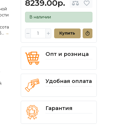
8239.00р.
ной
ости
В наличии
сота
...
→
Купить
Опт и розница
Удобная оплата
й
Гарантия