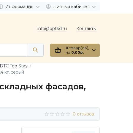
Информация
Личный кабинет
info@optkd.ru
Контакты
0
товар(ов),
на
0.00р.
DTC Top Stay
4 кг, серый
складных фасадов,
0 отзывов
0