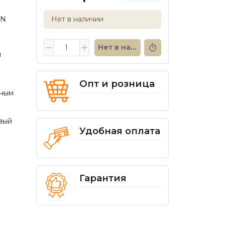
NN
Нет в наличии
Нет в наличии
я
а
Опт и розница
ным
вый
Удобная оплата
Гарантия