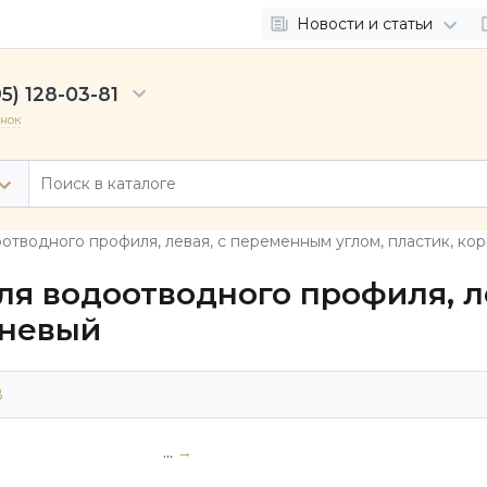
Новости и статьи
5) 128-03-81
онок
отводного профиля, левая, с переменным углом, пластик, ко
ля водоотводного профиля, 
чневый
8
...
→