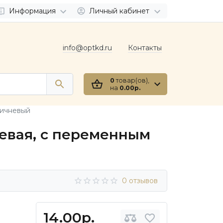
Информация
Личный кабинет
info@optkd.ru
Контакты
0
товар(ов),
на
0.00р.
ричневый
левая, с переменным
0 отзывов
14.00р.