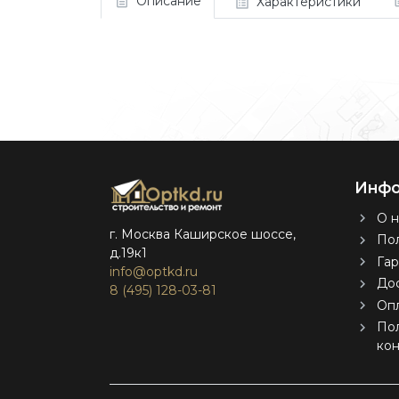
Описание
Характеристики
Инфо
О н
г. Москва Каширское шоссе,
Пол
д.19к1
Гар
info@optkd.ru
Дос
8 (495) 128-03-81
Оп
По
ко