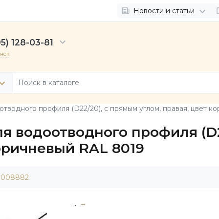
Новости и статьи
5) 128-03-81
онок
тводного профиля (D22/20), с прямым углом, правая, цвет к
я водоотводного профиля (D2
коричневый RAL 8019
3008882
...
→