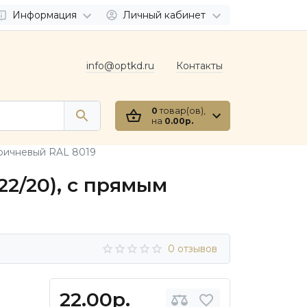
Информация
Личный кабинет
info@optkd.ru
Контакты
0
товар(ов),
на
0.00р.
оричневый RAL 8019
2/20), с прямым
0 отзывов
22.00р.