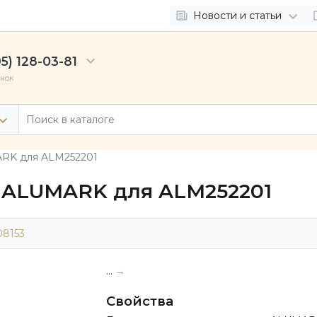
Новости и статьи
5) 128-03-81
онок
ARK для ALM252201
 ALUMARK для ALM252201
08153
...
→
Свойства