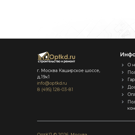
Инфо
О н
г. Москва Каширское шоссе,
Пол
д.19к1
Гар
info@optkd.ru
Дос
8 (495) 128-03-81
Оп
По
ко
ОптКД © 2026.
Москва