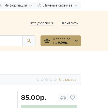
Информация
Личный кабинет
info@optkd.ru
Контакты
0
товар(ов),
на
0.00р.
0 отзывов
85.00р.