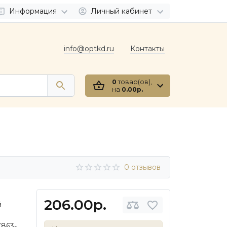
Информация
Личный кабинет
info@optkd.ru
Контакты
0
товар(ов),
на
0.00р.
0 отзывов
206.00р.
й
в
7863-