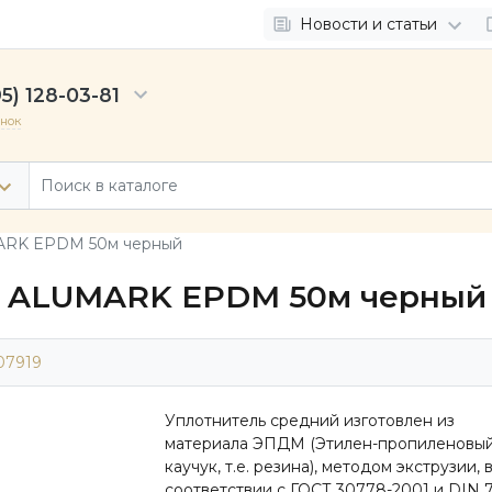
Новости и статьи
5) 128-03-81
онок
ARK EPDM 50м черный
й ALUMARK EPDM 50м черный
07919
Уплотнитель средний изготовлен из
материала ЭПДМ (Этилен-пропиленовы
каучук, т.е. резина), методом экструзии, 
соответствии с ГОСТ 30778-2001 и DIN 