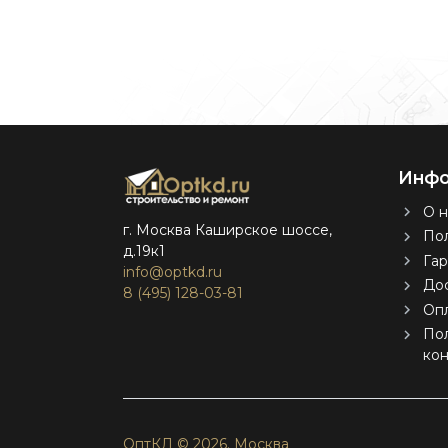
Инфо
О н
г. Москва Каширское шоссе,
Пол
д.19к1
Гар
info@optkd.ru
Дос
8 (495) 128-03-81
Оп
По
ко
ОптКД © 2026.
Москва