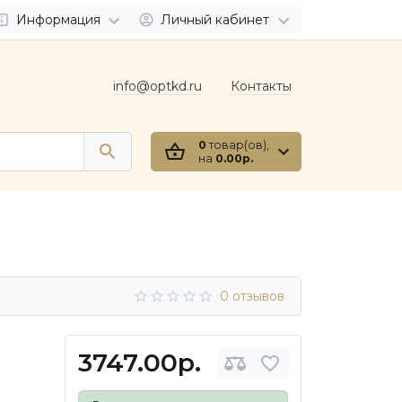
Информация
Личный кабинет
info@optkd.ru
Контакты
0
товар(ов),
на
0.00р.
0 отзывов
3747.00р.