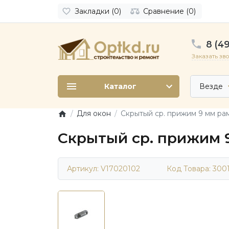
Закладки (0)
Сравнение (0)
8 (49
Заказать зв
Каталог
Везде
Для окон
Cкрытый ср. прижим 9 мм рам
Cкрытый ср. прижим 9 
Артикул: V17020102
Код Товара:
300