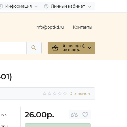
Информация
Личный кабинет
info@optkd.ru
Контакты
0
товар(ов),
на
0.00р.
01)
0 отзывов
26.00р.
ных
 при