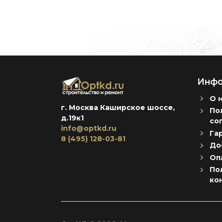
Инфо
О 
г. Москва Каширское шоссе,
По
д.19к1
со
info@optkd.ru
Га
8 (495) 128-03-81
До
Оп
По
ко