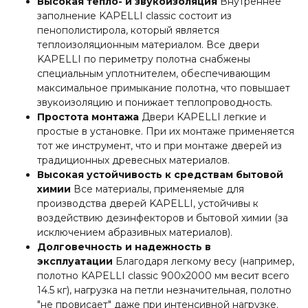
Высокая тепло- и звукоизоляция
Внутреннее
заполнение KAPELLI classic состоит из
пенополистирола, который является
теплоизоляционным материалом. Все двери
KAPELLI по периметру полотна снабжены
специальным уплотнителем, обеспечивающим
максимальное примыкание полотна, что повышает
звукоизоляцию и понижает теплопроводность.
Простота монтажа
Двери KAPELLI легкие и
простые в установке. При их монтаже применяется
тот же инструмент, что и при монтаже дверей из
традиционных древесных материалов.
Высокая устойчивость к средствам бытовой
химии
Все материалы, применяемые для
производства дверей KAPELLI, устойчивы к
воздействию дезинфекторов и бытовой химии (за
исключением абразивных материалов).
Долговечность и надежность в
эксплуатации
Благодаря легкому весу (например,
полотно KAPELLI classic 900х2000 мм весит всего
14.5 кг), нагрузка на петли незначительная, полотно
"не провисает" даже при интенсивной нагрузке.