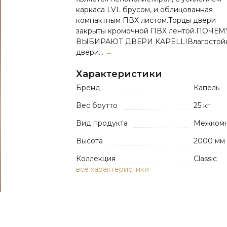
каркаса LVL брусом, и облицованная
компактным ПВХ листом.Торцы двери
закрыты кромочной ПВХ лентой.ПОЧЕМ
ВЫБИРАЮТ ДВЕРИ KAPELLIВлагостой
двери...
→
Характеристики
Бренд
Капель
Вес брутто
25 кг
Вид продукта
Межкомн
Высота
2000 мм
Коллекция
Classic
все характеристики