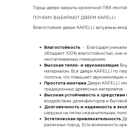
Торцы двери закрыты кромочной ПВХ лентой
ПОЧЕМУ ВЫБИРАЮТ ДВЕРИ KAPELLI
Влагостойкие двери KAPELLI актуальны везд
Влагостойкость
- Благодаря уникаль
обладают 100% влагостойкостью, они 
неотапливаемых помещениях.
Высокая тепло- и звукоизоляция
Вну
материалом. Все двери KAPELLI по пе
полотна, что повышает звукоизоляцию 
Простота монтажа
Двери KAPELLI лег
традиционных древесных материалов.
Высокая устойчивость к средствам
воздействию дезинфекторов и бытовой 
Долговечность и надежность в экс
нагрузка на петли незначительная, пол
Эстетическая привлекательность
Дв
различных пород. Есть возможность кра