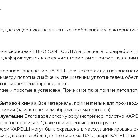
.
е, где существуют повышенные требования к характеристикам
ным свойствам ЕВРОКОМПОЗИТА и специально разработанно
не деформируются и сохраняют геометрию при эксплуатации 
треннее заполнение KAPELLI classic состоит из пенополист
риметру полотна снабжены специальным уплотнителем, обе
и понижает теплопроводность.
кие и простые в установке. При их монтаже применяется тот
 бытовой химии
Все материалы, применяемые для производс
химии (за исключением абразивных материалов).
плуатации
Благодаря легкому весу (например, полотно KAPELLI
отно "не провисает" даже при интенсивной нагрузке.
ери KAPELLI могут быть окрашены в массе, ламинированы 
сить двери в любой цвет по системе RAL. Двери KAPELLI мог