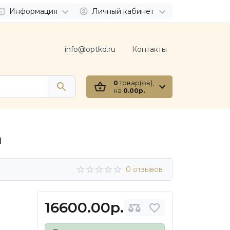
Информация
Личный кабинет
info@optkd.ru
Контакты
0
товар(ов),
на
0.00р.
а
0 отзывов
16600.00р.