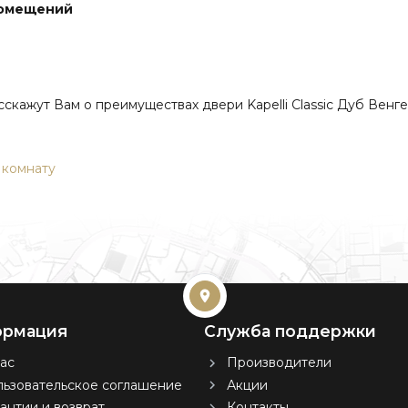
помещений
ажут Вам о преимуществах двери Kapelli Classic Дуб Венге,
 комнату
рмация
Служба поддержки
ас
Производители
ьзовательское соглашение
Акции
антии и возврат
Контакты