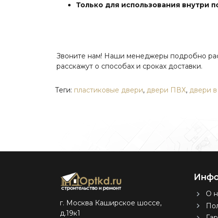
Только для использования внутри 
Звоните нам! Наши менеджеры подробно расск
расскажут о способах и сроках доставки.
Теги:
пластиковые двери
,
двери ПВХ
,
двери в
Инфо
О н
г. Москва Каширское шоссе,
Пол
д.19к1
Гар