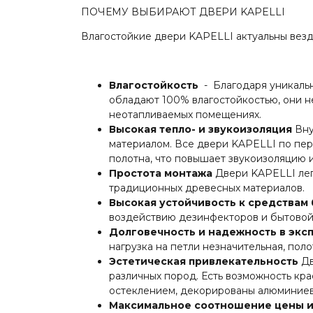
ПОЧЕМУ ВЫБИРАЮТ ДВЕРИ KAPELLI
Влагостойкие двери KAPELLI актуальны везд
Влагостойкость
- Благодаря уникаль
обладают 100% влагостойкостью, они 
неотапливаемых помещениях.
Высокая тепло- и звукоизоляция
Вну
материалом. Все двери KAPELLI по пе
полотна, что повышает звукоизоляцию 
Простота монтажа
Двери KAPELLI лег
традиционных древесных материалов.
Высокая устойчивость к средствам
воздействию дезинфекторов и бытовой 
Долговечность и надежность в экс
нагрузка на петли незначительная, пол
Эстетическая привлекательность
Дв
различных пород. Есть возможность кра
остеклением, декорированы алюминиев
Максимальное соотношение цены и