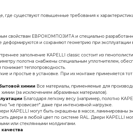
е, где существуют повышенные требования к характеристикам
ным свойствам ЕВРОКОМПОЗИТА и специально разработанно
не деформируются и сохраняют геометрию при эксплуатации 
треннее заполнение KAPELLI classic состоит из пенополист
риметру полотна снабжены специальным уплотнителем, обе
и понижает теплопроводность.
кие и простые в установке. При их монтаже применяется тот
 бытовой химии
Все материалы, применяемые для производс
химии (за исключением абразивных материалов).
плуатации
Благодаря легкому весу (например, полотно KAPELLI
отно "не провисает" даже при интенсивной нагрузке.
ери KAPELLI могут быть окрашены в массе, ламинированы 
сить двери в любой цвет по системе RAL. Двери KAPELLI мог
ыми или стеклянными молдингами.
 качества