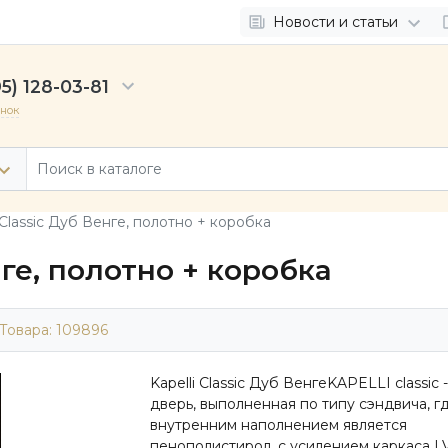
Новости и статьи
5) 128-03-81
онок
 Classic Дуб Венге, полотно + коробка
нге, полотно + коробка
Товара:
109896
Kapelli Classic Дуб ВенгеKAPELLI classic -
дверь, выполненная по типу сэндвича, г
внутренним наполнением является
пенополистирол, с усилением каркаса L