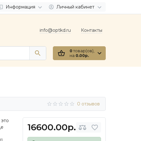
Информация
Личный кабинет
info@optkd.ru
Контакты
0
товар(ов),
на
0.00р.
0 отзывов
 это
16600.00р.
де
VL