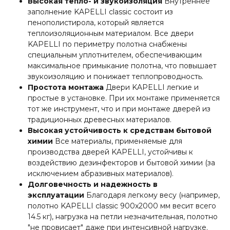
Высокая тепло- и звукоизоляция
Внутреннее
заполнение KAPELLI classic состоит из
пенополистирола, который является
теплоизоляционным материалом. Все двери
KAPELLI по периметру полотна снабжены
специальным уплотнителем, обеспечивающим
максимальное примыкание полотна, что повышает
звукоизоляцию и понижает теплопроводность.
Простота монтажа
Двери KAPELLI легкие и
простые в установке. При их монтаже применяется
тот же инструмент, что и при монтаже дверей из
традиционных древесных материалов.
Высокая устойчивость к средствам бытовой
химии
Все материалы, применяемые для
производства дверей KAPELLI, устойчивы к
воздействию дезинфекторов и бытовой химии (за
исключением абразивных материалов).
Долговечность и надежность в
эксплуатации
Благодаря легкому весу (например,
полотно KAPELLI classic 900х2000 мм весит всего
14.5 кг), нагрузка на петли незначительная, полотно
"не провисает" даже при интенсивной нагрузке.