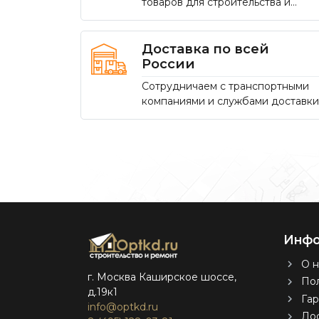
товаров для строительства и
ремонта
Доставка по всей
России
Сотрудничаем с транспортными
компаниями и службами доставки
Инфо
О н
г. Москва Каширское шоссе,
Пол
д.19к1
Гар
info@optkd.ru
Дос