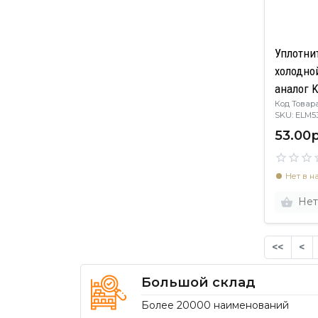
Уплотни
холодной серри
аналог K
Код Товара
SKU: ELM
53.00р
Нет в н
Нет
<<
<
Большой склад
Более 20000 наименований