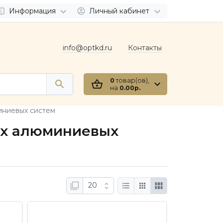
Информация
Личный кабинет
info@optkd.ru
Контакты
0
товар(ов),
на
0.00р.
иниевых систем
ых алюминиевых