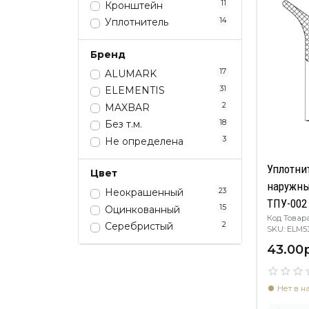
11
Кронштейн
14
Уплотнитель
Бренд
17
ALUMARK
31
ELEMENTIS
2
MAXBAR
18
Без т.м.
3
Не определена
Уплотни
Цвет
наружны
23
Неокрашенный
ТПУ-002
15
Оцинкованный
Код Товара
2
Серебристый
SKU: EL
43.00р
Нет в н