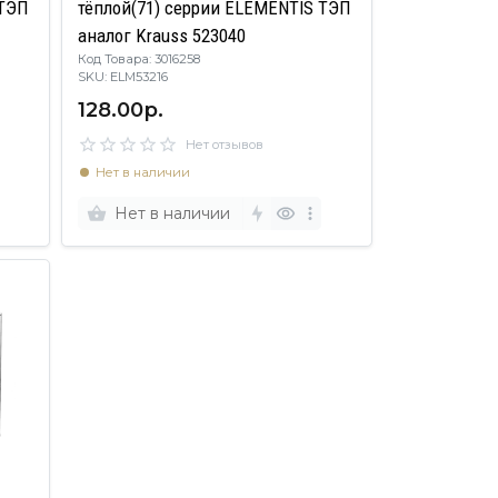
тёплой(71) серрии ELEMENTIS ТЭП
аналог Krauss 523040
Код Товара: 3016258
SKU: ELM53216
128.00р.
Нет отзывов
Нет в наличии
Нет в наличии