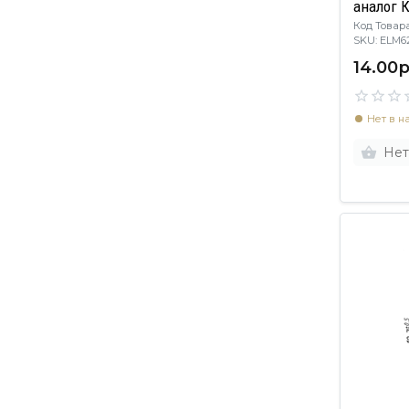
аналог 
Код Товара
SKU: EL
14.00р
Нет в н
Нет