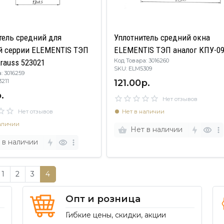
тель средний для
Уплотнитель средний окна
и ELEMENTIS ТЭП
ELEMENTIS ТЭП аналог КПУ-0
Код Товара: 3016260
rauss 523021
SKU: ELM5309
: 3016259
121.00р.
53211
.
Нет отзывов
Нет отзывов
Нет в наличии
аличии
Нет в наличии
 в наличии
1
2
3
4
Опт и розница
Гибкие цены, скидки, акции