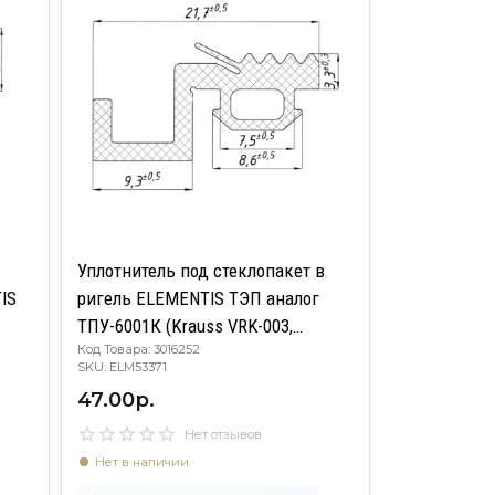
Уплотнитель под стеклопакет в
IS
ригель ELEMENTIS ТЭП аналог
ТПУ-6001К (Krauss VRK-003,
Код Товара: 3016252
524017)
SKU: ELM53371
47.00р.
Нет отзывов
Нет в наличии