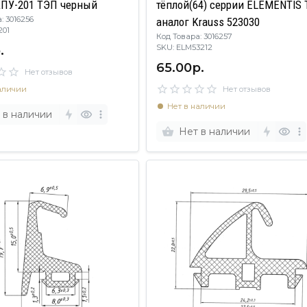
КПУ-201 ТЭП черный
тёплой(64) серрии ELEMENTIS ТЭП
: 3016256
аналог Krauss 523030
M6201
Код Товара: 3016257
.
SKU: ELM53212
65.00р.
Нет отзывов
аличии
Нет отзывов
Нет в наличии
 в наличии
Нет в наличии